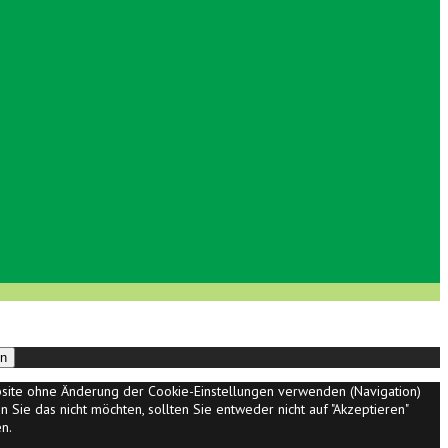
en
ebsite ohne Änderung der Cookie-Einstellungen verwenden (Navigation)
 Sie das nicht möchten, sollten Sie entweder nicht auf "Akzeptieren"
n.