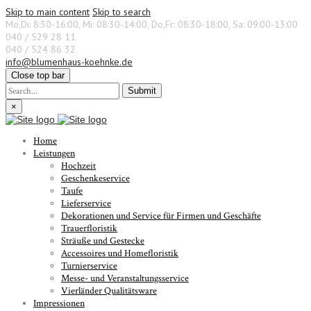
Skip to main content
Skip to search
Mo,Di: 8:30-16:00, Mi: 08:30-14:00, Do,Fr: 08:30-18:00, Sa: 09:00-13:00
040 / 529 28 11
040 / 524 86 32
info@blumenhaus-koehnke.de
Close top bar
Submit
×
Home
Leistungen
Hochzeit
Geschenkeservice
Taufe
Lieferservice
Dekorationen und Service für Firmen und Geschäfte
Trauerfloristik
Sträuße und Gestecke
Accessoires und Homefloristik
Turnierservice
Messe- und Veranstaltungsservice
Vierländer Qualitätsware
Impressionen