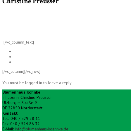
Christine Preusser
[/vc_column_text]
[/vc_column][/vc_row]
You must be logged in to leave a reply.
Blumenhaus Köhnke
Inhaberin: Christine Preusser
Ulzburger Straße 9
DE 22850 Norderstedt
Kontakt
Tel.: 040 / 529 28 11
Fax: 040 / 524 86 32
E-Mail:
info@blumenhaus-koehnke.de