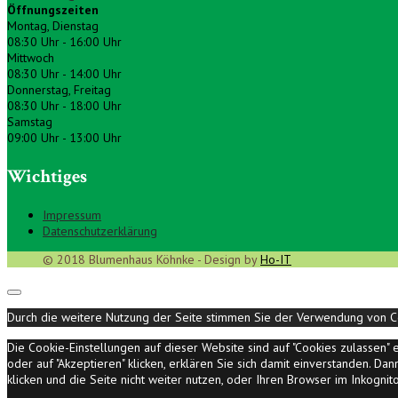
Öffnungszeiten
Montag, Dienstag
08:30 Uhr - 16:00 Uhr
Mittwoch
08:30 Uhr - 14:00 Uhr
Donnerstag, Freitag
08:30 Uhr - 18:00 Uhr
Samstag
09:00 Uhr - 13:00 Uhr
Wichtiges
Impressum
Datenschutzerklärung
© 2018 Blumenhaus Köhnke - Design by
Ho-IT
Durch die weitere Nutzung der Seite stimmen Sie der Verwendung von C
Die Cookie-Einstellungen auf dieser Website sind auf "Cookies zulassen
oder auf "Akzeptieren" klicken, erklären Sie sich damit einverstanden. D
klicken und die Seite nicht weiter nutzen, oder Ihren Browser im Inkogni