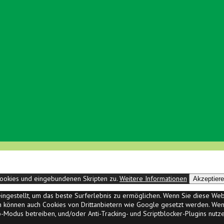
ookies und eingebundenen Skripten zu.
Weitere Informationen
Akzeptier
" eingestellt, um das beste Surferlebnis zu ermöglichen. Wenn Sie diese W
ann können auch Cookies von Drittanbietern wie Google gesetzt werden. Wenn
to-Modus betreiben, und/oder Anti-Tracking- und Scriptblocker-Plugins nutze