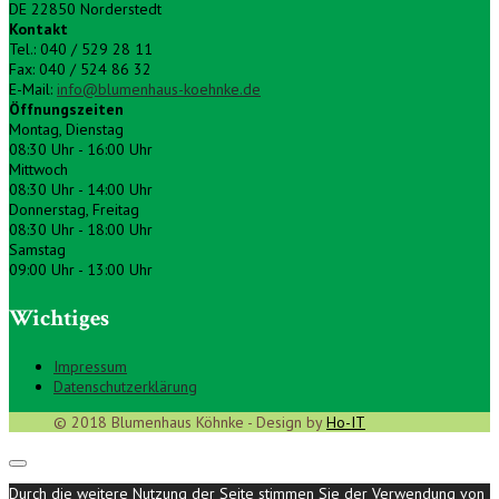
DE 22850 Norderstedt
Kontakt
Tel.: 040 / 529 28 11
Fax: 040 / 524 86 32
E-Mail:
info@blumenhaus-koehnke.de
Öffnungszeiten
Montag, Dienstag
08:30 Uhr - 16:00 Uhr
Mittwoch
08:30 Uhr - 14:00 Uhr
Donnerstag, Freitag
08:30 Uhr - 18:00 Uhr
Samstag
09:00 Uhr - 13:00 Uhr
Wichtiges
Impressum
Datenschutzerklärung
© 2018 Blumenhaus Köhnke - Design by
Ho-IT
Durch die weitere Nutzung der Seite stimmen Sie der Verwendung von