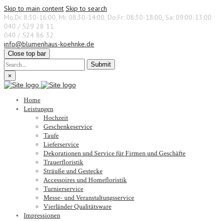
Skip to main content
Skip to search
Mo,Di: 8:30-16:00, Mi: 08:30-14:00, Do,Fr: 08:30-18:00, Sa: 09:00-13:00
040 / 529 28 11
040 / 524 86 32
info@blumenhaus-koehnke.de
Close top bar
Submit
×
Home
Leistungen
Hochzeit
Geschenkeservice
Taufe
Lieferservice
Dekorationen und Service für Firmen und Geschäfte
Trauerfloristik
Sträuße und Gestecke
Accessoires und Homefloristik
Turnierservice
Messe- und Veranstaltungsservice
Vierländer Qualitätsware
Impressionen