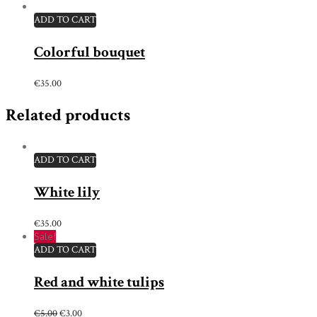
ADD TO CART
Colorful bouquet
€
35.00
Related products
ADD TO CART
White lily
€
35.00
Sale!
ADD TO CART
Red and white tulips
€
5.00
€
3.00