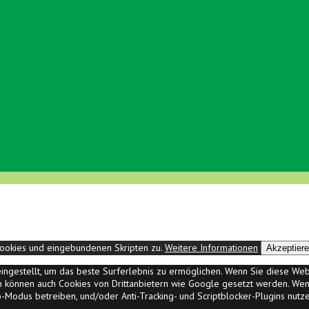
ookies und eingebundenen Skripten zu.
Weitere Informationen
Akzeptier
" eingestellt, um das beste Surferlebnis zu ermöglichen. Wenn Sie diese W
ann können auch Cookies von Drittanbietern wie Google gesetzt werden. Wenn
to-Modus betreiben, und/oder Anti-Tracking- und Scriptblocker-Plugins nutze