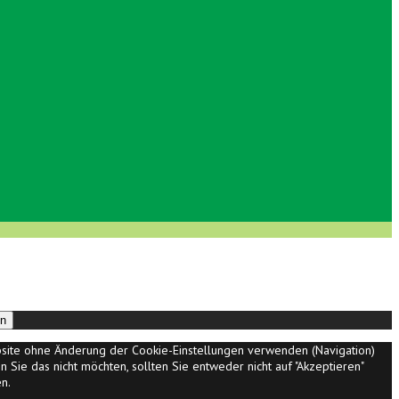
en
ebsite ohne Änderung der Cookie-Einstellungen verwenden (Navigation)
 Sie das nicht möchten, sollten Sie entweder nicht auf "Akzeptieren"
n.