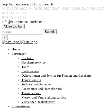
Skip to main content
Skip to search
Mo,Di: 8:30-16:00, Mi: 08:30-14:00, Do,Fr: 08:30-18:00, Sa: 09:00-13:00
040 / 529 28 11
040 / 524 86 32
info@blumenhaus-koehnke.de
Close top bar
Submit
×
Home
Leistungen
Hochzeit
Geschenkeservice
Taufe
Lieferservice
Dekorationen und Service für Firmen und Geschäfte
Trauerfloristik
Sträuße und Gestecke
Accessoires und Homefloristik
Turnierservice
Messe- und Veranstaltungsservice
Vierländer Qualitätsware
Impressionen