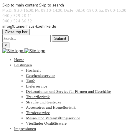
Skip to main content
Skip to search
Mo,Di: 8:30-16:00, Mi: 08:30-14:00, Do,Fr: 08:30-18:00, Sa: 09:00-13:00
040 / 529 28 11
040 / 524 86 32
info@blumenhaus-koehnke.de
Close top bar
Submit
×
Home
Leistungen
Hochzeit
Geschenkeservice
Taufe
Lieferservice
Dekorationen und Service für Firmen und Geschäfte
Trauerfloristik
Sträuße und Gestecke
Accessoires und Homefloristik
Turnierservice
Messe- und Veranstaltungsservice
Vierländer Qualitätsware
Impressionen