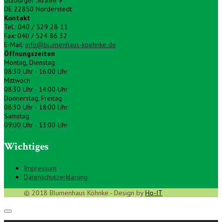
Ulzburger Straße 9
DE 22850 Norderstedt
Kontakt
Tel.: 040 / 529 28 11
Fax: 040 / 524 86 32
E-Mail:
info@blumenhaus-koehnke.de
Öffnungszeiten
Montag, Dienstag
08:30 Uhr - 16:00 Uhr
Mittwoch
08:30 Uhr - 14:00 Uhr
Donnerstag, Freitag
08:30 Uhr - 18:00 Uhr
Samstag
09:00 Uhr - 13:00 Uhr
Wichtiges
Impressum
Datenschutzerklärung
© 2018 Blumenhaus Köhnke - Design by
Ho-IT