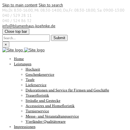
Skip to main content
Skip to search
Mo,Di: 8:30-16:00, Mi: 08:30-14:00, Do,Fr: 08:30-18:00, Sa: 09:00-13:00
040 / 529 28 11
040 / 524 86 32
info@blumenhaus-koehnke.de
Close top bar
Submit
×
Home
Leistungen
Hochzeit
Geschenkeservice
Taufe
Lieferservice
Dekorationen und Service für Firmen und Geschäfte
Trauerfloristik
Sträuße und Gestecke
Accessoires und Homefloristik
Turnierservice
Messe- und Veranstaltungsservice
Vierländer Qualitätsware
Impressionen