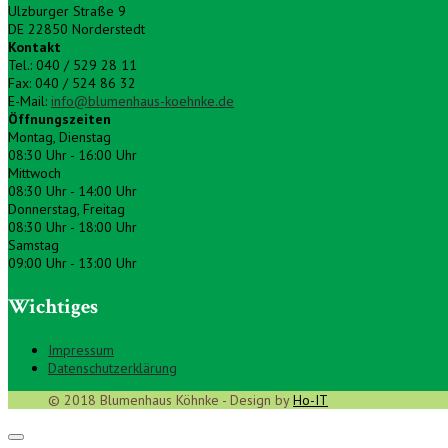
Ulzburger Straße 9
DE 22850 Norderstedt
Kontakt
Tel.: 040 / 529 28 11
Fax: 040 / 524 86 32
E-Mail:
info@blumenhaus-koehnke.de
Öffnungszeiten
Montag, Dienstag
08:30 Uhr - 16:00 Uhr
Mittwoch
08:30 Uhr - 14:00 Uhr
Donnerstag, Freitag
08:30 Uhr - 18:00 Uhr
Samstag
09:00 Uhr - 13:00 Uhr
Wichtiges
Impressum
Datenschutzerklärung
© 2018 Blumenhaus Köhnke - Design by
Ho-IT