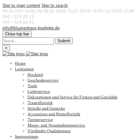
Skip to main content
Skip to search
Mo,Di: 8:30-16:00, Mi: 08:30-14:00, Do,Fr: 08:30-18:00, Sa: 09:00-13:00
040 / 529 28 11
040 / 524 86 32
info@blumenhaus-koehnke.de
Close top bar
Submit
×
Home
Leistungen
Hochzeit
Geschenkeservice
Taufe
Lieferservice
Dekorationen und Service für Firmen und Geschäfte
Trauerfloristik
Sträuße und Gestecke
Accessoires und Homefloristik
Turnierservice
Messe- und Veranstaltungsservice
Vierländer Qualitätsware
Impressionen