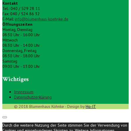
Kontakt
Tel.: 040 / 529 28 11
Fax: 040 / 524 86 32
E-Mail:
info@blumenhaus-koehnke.de
Öffnungszeiten
Montag, Dienstag
08:30 Uhr - 16:00 Uhr
Mittwoch
08:30 Uhr - 14:00 Uhr
Donnerstag, Freitag
08:30 Uhr - 18:00 Uhr
Samstag
09:00 Uhr - 13:00 Uhr
Wichtiges
Impressum
Datenschutzerklärung
© 2018 Blumenhaus Köhnke - Design by
Ho-IT
Durch die weitere Nutzung der Seite stimmen Sie der Verwendung von
Cookies und eingebundenen Skripten zu.
Weitere Informationen