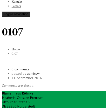
Kontakt
Partner
Toggle navigation
0107
Home
0107
0 comments
posted by
adminsvh
11. September 2016
Comments are closed.
Blumenhaus Köhnke
Inhaberin: Christine Preusser
Ulzburger Straße 9
DE 22850 Norderstedt