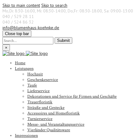
Skip to main content
Skip to search
Mo,Di: 8:30-16:00, Mi: 08:30-14:00, Do,Fr: 08:30-18:00, Sa: 09:00-13:00
040 / 529 28 11
040 / 524 86 32
info@blumenhaus-koehnke.de
Close top bar
Submit
×
Home
Leistungen
Hochzeit
Geschenkeservice
Taufe
Lieferservice
Dekorationen und Service für Firmen und Geschäfte
Trauerfloristik
Sträuße und Gestecke
Accessoires und Homefloristik
Turnierservice
Messe- und Veranstaltungsservice
Vierländer Qualitätsware
Impressionen