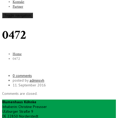
Kontakt
Partner
Toggle navigation
0472
Home
0472
0 comments
posted by
adminsvh
11. September 2016
Comments are closed.
Blumenhaus Köhnke
Inhaberin: Christine Preusser
Ulzburger Straße 9
DE 22850 Norderstedt