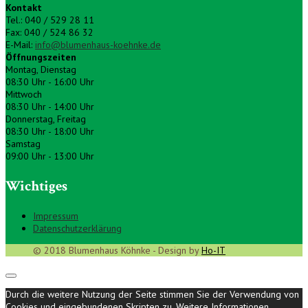
Kontakt
Tel.: 040 / 529 28 11
Fax: 040 / 524 86 32
E-Mail:
info@blumenhaus-koehnke.de
Öffnungszeiten
Montag, Dienstag
08:30 Uhr - 16:00 Uhr
Mittwoch
08:30 Uhr - 14:00 Uhr
Donnerstag, Freitag
08:30 Uhr - 18:00 Uhr
Samstag
09:00 Uhr - 13:00 Uhr
Wichtiges
Impressum
Datenschutzerklärung
© 2018 Blumenhaus Köhnke - Design by
Ho-IT
Durch die weitere Nutzung der Seite stimmen Sie der Verwendung von
Cookies und eingebundenen Skripten zu.
Weitere Informationen