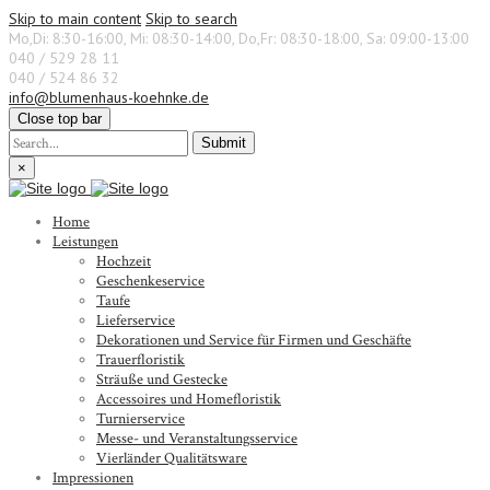
Skip to main content
Skip to search
Mo,Di: 8:30-16:00, Mi: 08:30-14:00, Do,Fr: 08:30-18:00, Sa: 09:00-13:00
040 / 529 28 11
040 / 524 86 32
info@blumenhaus-koehnke.de
Close top bar
Submit
×
Home
Leistungen
Hochzeit
Geschenkeservice
Taufe
Lieferservice
Dekorationen und Service für Firmen und Geschäfte
Trauerfloristik
Sträuße und Gestecke
Accessoires und Homefloristik
Turnierservice
Messe- und Veranstaltungsservice
Vierländer Qualitätsware
Impressionen