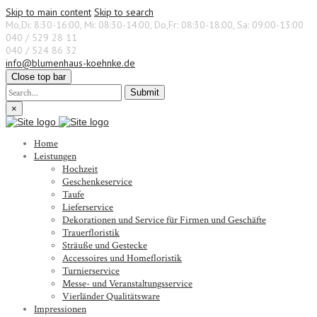
Skip to main content
Skip to search
Mo,Di: 8:30-16:00, Mi: 08:30-14:00, Do,Fr: 08:30-18:00, Sa: 09:00-13:00
040 / 529 28 11
040 / 524 86 32
info@blumenhaus-koehnke.de
Close top bar
Submit
×
Home
Leistungen
Hochzeit
Geschenkeservice
Taufe
Lieferservice
Dekorationen und Service für Firmen und Geschäfte
Trauerfloristik
Sträuße und Gestecke
Accessoires und Homefloristik
Turnierservice
Messe- und Veranstaltungsservice
Vierländer Qualitätsware
Impressionen