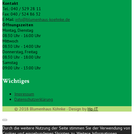
Kontakt
Tel.: 040 / 529 28 11
Fax: 040 / 524 86 32
E-Mail:
info@blumenhaus-koehnke.de
Öffnungszeiten
Montag, Dienstag
08:30 Uhr - 16:00 Uhr
Mittwoch
08:30 Uhr - 14:00 Uhr
Donnerstag, Freitag
08:30 Uhr - 18:00 Uhr
Samstag
09:00 Uhr - 13:00 Uhr
Wichtiges
Impressum
Datenschutzerklärung
© 2018 Blumenhaus Köhnke - Design by
Ho-IT
Durch die weitere Nutzung der Seite stimmen Sie der Verwendung von
Cookies und eingebundenen Skripten zu.
Weitere Informationen