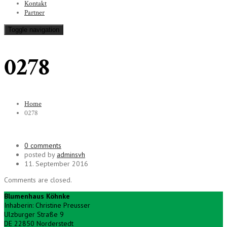
Kontakt
Partner
Toggle navigation
0278
Home
0278
0 comments
posted by
adminsvh
11. September 2016
Comments are closed.
Blumenhaus Köhnke
Inhaberin: Christine Preusser
Ulzburger Straße 9
DE 22850 Norderstedt